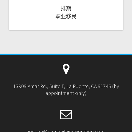
排期
职业移民
13909 Amar Rd., Suite F, La Puente, CA 91746 (by
appointment only)
inquiry@humanityimmigration.com