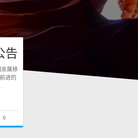
公告
国亲属移
月前进的
…
0