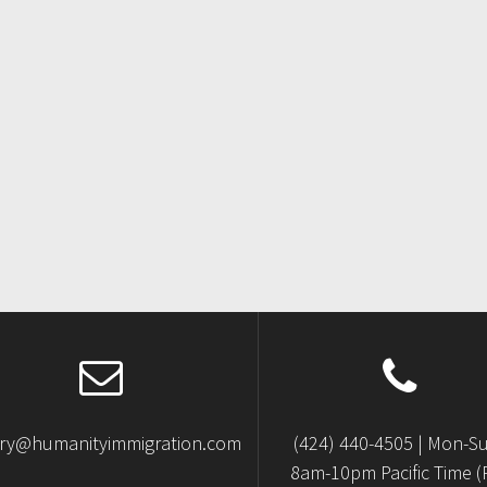
iry@humanityimmigration.com
(424) 440-4505 | Mon-S
8am-10pm Pacific Time (