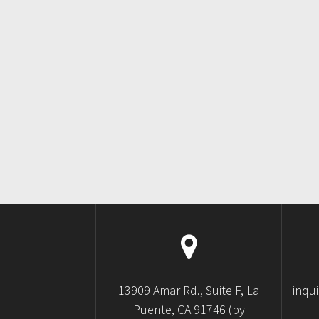
13909 Amar Rd., Suite F, La
inqu
Puente, CA 91746 (by