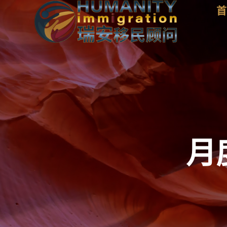
跳
首
至
内
容
月