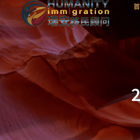
跳
首
至
内
容