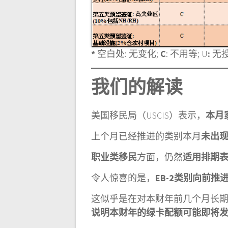
*
空白处: 无变化;
C
: 不用等; U
:
无
我们的解读
美国移民局（USCIS）表示，
本月家
上个月已经推进的类别本月
未出
职业类移民
方面，仍然
适用排期表A（F
令人惊喜的是，
EB-2类别向前推
这似乎是在对本财年前几个月长
说明本财年的绿卡配额可能即将