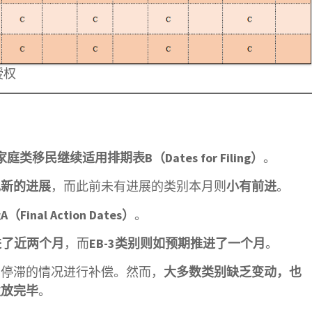
授权
庭类移民继续适用排期表B（Dates for Filing）
。
现新的进展
，而此前未有进展的类别本月则
小有前进
。
inal Action Dates）
。
进了近两个月
，而
EB-3类别则如预期推进了一个月
。
期停滞的情况进行补偿。然而，
大多数类别缺乏变动，也
发放完毕
。