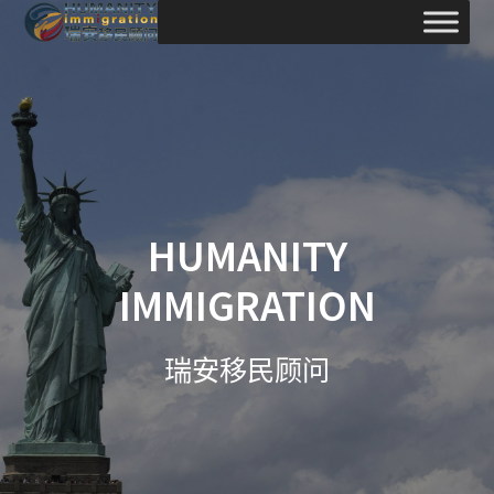
Skip
to
content
HUMANITY
IMMIGRATION
瑞安移民顾问