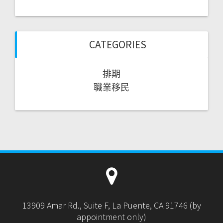
CATEGORIES
排期
職業移民
13909 Amar Rd., Suite F, La Puente, CA 91746 (by
appointment only)