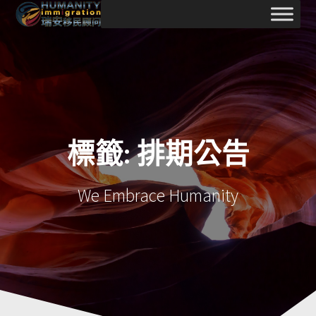
Skip
to
content
標籤:
排期公告
We Embrace Humanity