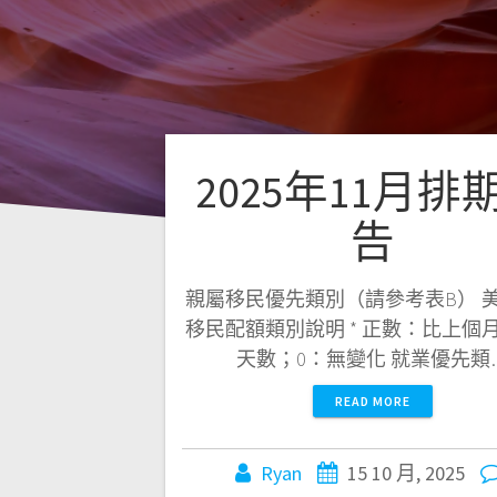
2025年11月排
告
親屬移民優先類別（請參考表B） 
移民配額類別說明 * 正數：比上個
天數；0：無變化 就業優先類
READ MORE
Ryan
15 10 月, 2025