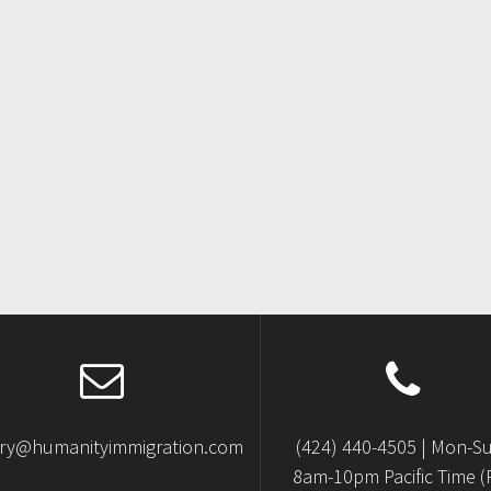
iry@humanityimmigration.com
(424) 440-4505 | Mon-S
8am-10pm Pacific Time (