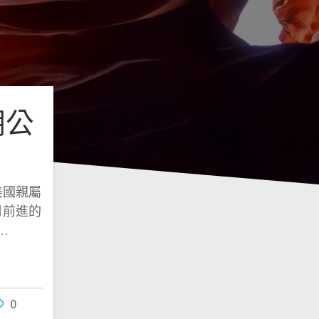
期公
美國親屬
月前進的
…
0