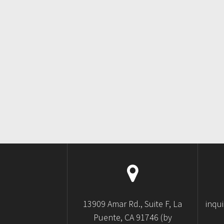
13909 Amar Rd., Suite F, La
inqu
Puente, CA 91746 (by