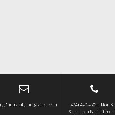
iry@humanityimmigration.com
(424) 440-4505 | Mon-S
8am-10pm Pacific Time (