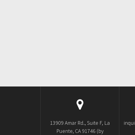
13909 Amar Rd., Suite F, La
inqu
Puente, CA 91746 (by