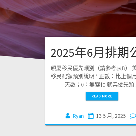
2025年6月排期
親屬移民優先類別（請參考表B） 
移民配額類別說明 * 正數：比上個
天數；0：無變化 就業優先類
READ MORE
Ryan
13 5 月, 2025