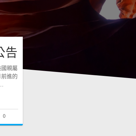
公告
美國親屬
月前進的
…
0