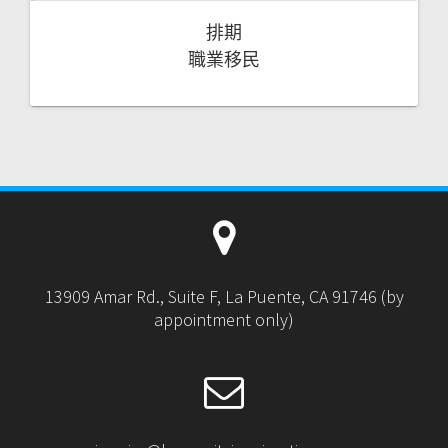
排期
職業移民
13909 Amar Rd., Suite F, La Puente, CA 91746 (by
appointment only)