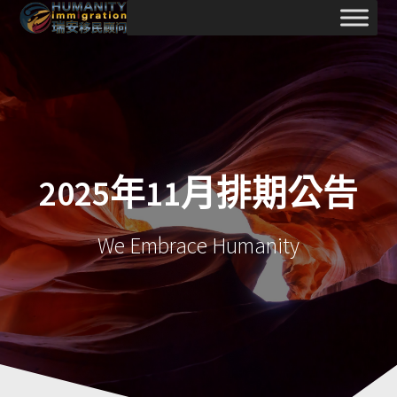
Skip
to
content
2025年11月排期公告
We Embrace Humanity